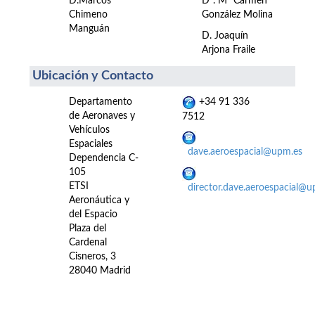
D.Marcos
Dª. Mª Carmen
Chimeno
González Molina
Manguán
D. Joaquín
Arjona Fraile
Ubicación y Contacto
Departamento
+34 91 336
de Aeronaves y
7512
Vehículos
Espaciales
dave.aeroespacial@upm.es
Dependencia C-
105
ETSI
director.dave.aeroespacial@u
Aeronáutica y
del Espacio
Plaza del
Cardenal
Cisneros, 3
28040 Madrid