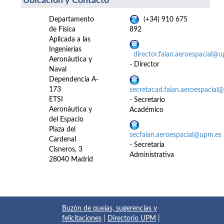
Ubicación y Contacto
Departamento
(+34) 910 675
de Física
892
Aplicada a las
Ingenierías
director.faian.aeroespacial@
Aeronáutica y
- Director
Naval
Dependencia A-
173
secretacad.faian.aeroespacial
ETSI
- Secretario
Aeronáutica y
Académico
del Espacio
Plaza del
secfaian.aeroespacial@upm.es
Cardenal
- Secretaria
Cisneros, 3
Administrativa
28040 Madrid
Buzón de quejas, sugerencias y
felicitaciones
|
Directorio UPM
|