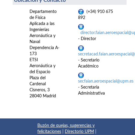
Ubicación y Contacto
Departamento
(+34) 910 675
de Física
892
Aplicada a las
Ingenierías
director.faian.aeroespacial@
Aeronáutica y
- Director
Naval
Dependencia A-
173
secretacad.faian.aeroespacial
ETSI
- Secretario
Aeronáutica y
Académico
del Espacio
Plaza del
secfaian.aeroespacial@upm.es
Cardenal
- Secretaria
Cisneros, 3
Administrativa
28040 Madrid
Buzón de quejas, sugerencias y
felicitaciones
|
Directorio UPM
|