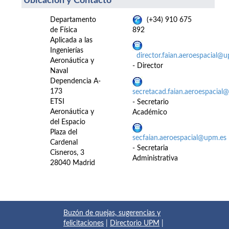
Ubicación y Contacto
Departamento
(+34) 910 675
de Física
892
Aplicada a las
Ingenierías
director.faian.aeroespacial@
Aeronáutica y
- Director
Naval
Dependencia A-
173
secretacad.faian.aeroespacial
ETSI
- Secretario
Aeronáutica y
Académico
del Espacio
Plaza del
secfaian.aeroespacial@upm.es
Cardenal
- Secretaria
Cisneros, 3
Administrativa
28040 Madrid
Buzón de quejas, sugerencias y
felicitaciones
|
Directorio UPM
|