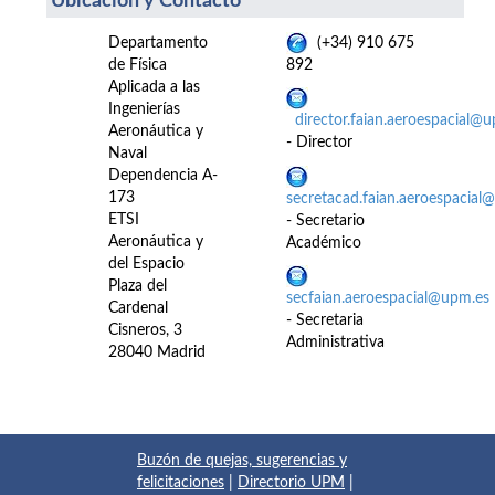
Ubicación y Contacto
Departamento
(+34) 910 675
de Física
892
Aplicada a las
Ingenierías
director.faian.aeroespacial@
Aeronáutica y
- Director
Naval
Dependencia A-
173
secretacad.faian.aeroespacial
ETSI
- Secretario
Aeronáutica y
Académico
del Espacio
Plaza del
secfaian.aeroespacial@upm.es
Cardenal
- Secretaria
Cisneros, 3
Administrativa
28040 Madrid
Buzón de quejas, sugerencias y
felicitaciones
|
Directorio UPM
|