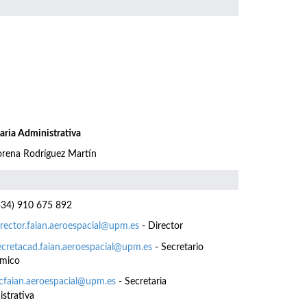
aria Administrativa
orena Rodríguez Martín
34) 910 675 892
irector.faian.aeroespacial@upm.es
- Director
ecretacad.faian.aeroespacial@upm.es
- Secretario
mico
cfaian.aeroespacial@upm.es
- Secretaria
strativa