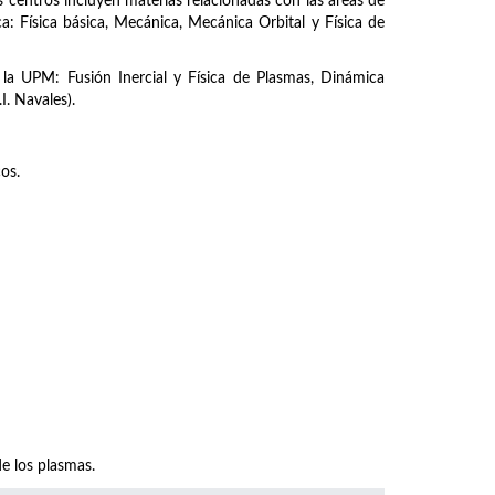
centros incluyen materias relacionadas con las áreas de
a: Física básica, Mecánica, Mecánica Orbital y Física de
la UPM: Fusión Inercial y Física de Plasmas, Dinámica
. Navales).
os.
e los plasmas.