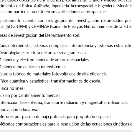
ctividades docentes dentro de los programas de Grado y Máster de estos 
imiento de Física Aplicada, Ingeniería Aeroespacial e Ingeniería Mecánic
as con particular acento en sus aplicaciones aeroespaciales.
partamento cuenta con tres grupos de Investigación reconocidos por 
ial (SDG-UPM) y CEHINAV (Canal de Ensayos Hidrodinámicos de la E.T.S.I
íneas de investigación del Departamento son:
Caos determinista, sistemas complejos, intermitencia y sistemas estocástic
Cosmología: estructura del universo a gran escala.
Dinámica y electrodinámica de amarras espaciales.
Dinámica molecular en nanosistemas.
studio teórico de materiales fotovoltaicos de alta eficiencia.
Física cuántica y estadística: transformaciones de escala.
ísica no lineal.
Fusión por Confinamiento Inercial.
Interacción laser-plasma, transporte radiación y magnetohidrodinámica.
Innovación educativa.
Motores por plasma de baja potencia para propulsión espacial.
Métodos computacionales para la resolución de las ecuaciones cinéticas d