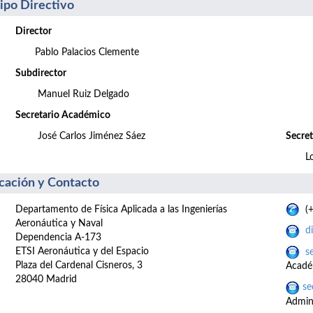
ipo Directivo
Director
Pablo Palacios Clemente
Subdirector
Manuel Ruiz Delgado
Secretario Académico
José Carlos Jiménez Sáez
Secret
L
cación y Contacto
Departamento de Física Aplicada a las Ingenierías
(+
Aeronáutica y Naval
d
Dependencia A-173
ETSI Aeronáutica y del Espacio
s
Plaza del Cardenal Cisneros, 3
Acadé
28040 Madrid
se
Admini