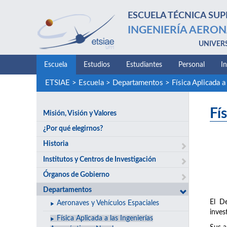
ESCUELA TÉCNICA SUP
INGENIERÍA AERON
UNIVER
Escuela
Estudios
Estudiantes
Personal
I
ETSIAE
>
Escuela
>
Departamentos
>
Física Aplicada a
Fí
Misión, Visión y Valores
¿Por qué elegirnos?
Historia
Institutos y Centros de Investigación
Órganos de Gobierno
Departamentos
El D
Aeronaves y Vehículos Espaciales
inves
Física Aplicada a las Ingenierías