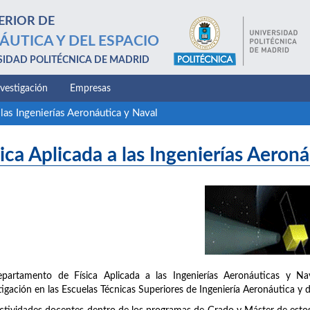
ERIOR DE
ÁUTICA Y DEL ESPACIO
SIDAD POLITÉCNICA DE MADRID
nvestigación
Empresas
 las Ingenierías Aeronáutica y Naval
sica Aplicada a las Ingenierías Aeron
epartamento de Física Aplicada a las Ingenierías Aeronáuticas y Na
tigación en las Escuelas Técnicas Superiores de Ingeniería Aeronáutica y 