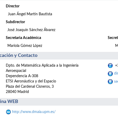
Director
Juan Ángel Martín Bautista
Subdirector
José Joaquín Sánchez Álvarez
Secretaria Académica
Secret
Mariola Gómez López
M
cación y Contacto
Dpto. de Matemática Aplicada a la Ingeniería
+3
Aeroespacial
di
Dependencia A-308
ETSI Aeronáutica y del Espacio
se
Plaza del Cardenal Cisneros, 3
28040 Madrid
gina WEB
http://www.dmaia.upm.es/