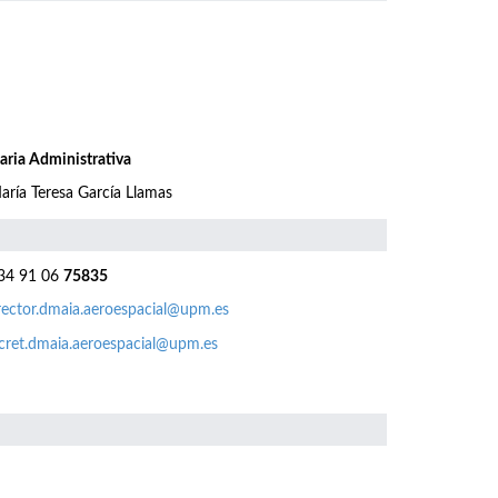
aria Administrativa
aría Teresa García Llamas
4 91 06
75835
rector.dmaia.aeroespacial@upm.es
cret.dmaia.aeroespacial@upm.es