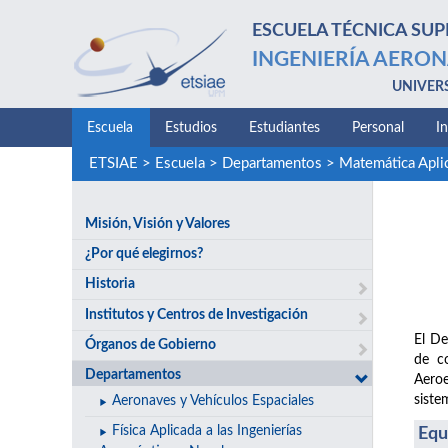
ESCUELA TÉCNICA SUP
INGENIERÍA AERON
UNIVER
Escuela
Estudios
Estudiantes
Personal
I
ETSIAE
>
Escuela
>
Departamentos
>
Matemática Aplic
Misión, Visión y Valores
¿Por qué elegirnos?
Historia
Institutos y Centros de Investigación
El De
Órganos de Gobierno
de co
Departamentos
Aeroe
siste
Aeronaves y Vehículos Espaciales
Física Aplicada a las Ingenierías
Equ