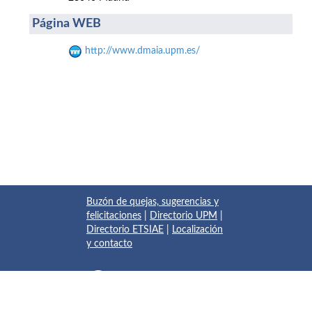
Página WEB
http://www.dmaia.upm.es/
Buzón de quejas, sugerencias y
felicitaciones
|
Directorio UPM
|
Directorio ETSIAE
|
Localización
y contacto
© 2017 Escuela Técnica Superior de Ingeniería Aeronáutica y