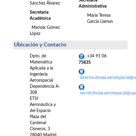
Secretaria
Sánchez Álvarez
Administrativa
Secretaria
María Teresa
Académica
García Llamas
Mariola Gómez
López
Ubicación y Contacto
Dpto. de
+34 91 06
Matemática
75835
Aplicada a la
Ingeniería
director.dmaia.aeroespacial@
Aeroespacial
Dependencia A-
308
secret.dmaia.aeroespacial@up
ETSI
Aeronáutica y
del Espacio
Plaza del
Cardenal
Cisneros, 3
28040 Madrid