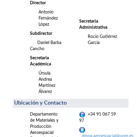
Director
Antonio
Fernández
Secretaria
López
Administrativa
Subdirector
Rocío Gutiérrez
Daniel Barba
García
Cancho
Secretaria
Académica
Úrsula
Andrea
Martínez
Álvarez
Ubicación y Contacto
Departamento
+34 91 067 59
de Materiales y
97
Producción
Aeroespacial
dmpa.aeroespacial@upm.es