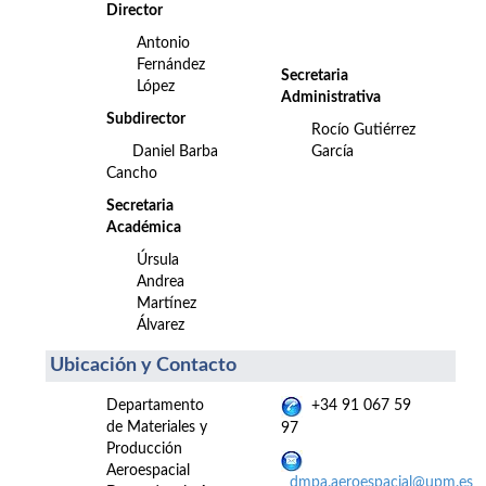
Director
Antonio
Fernández
Secretaria
López
Administrativa
Subdirector
Rocío Gutiérrez
Daniel Barba
García
Cancho
Secretaria
Académica
Úrsula
Andrea
Martínez
Álvarez
Ubicación y Contacto
Departamento
+34 91 067 59
de Materiales y
97
Producción
Aeroespacial
dmpa.aeroespacial@upm.es