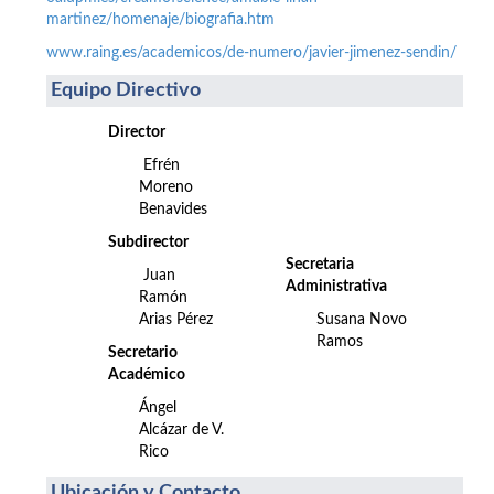
martinez/homenaje/biografia.htm
www.raing.es/academicos/de-numero/javier-jimenez-sendin/
Equipo Directivo
Director
Efrén
Moreno
Benavides
Subdirector
Secretaria
Juan
Administrativa
Ramón
Arias Pérez
Susana Novo
Ramos
Secretario
Académico
Ángel
Alcázar de V.
Rico
Ubicación y Contacto