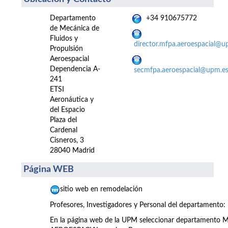
Departamento
+34 910675772
de Mecánica de
Fluidos y
director.mfpa.aeroespacial@u
Propulsión
Aeroespacial
Dependencia A-
secmfpa.aeroespacial@upm.e
241
ETSI
Aeronáutica y
del Espacio
Plaza del
Cardenal
Cisneros, 3
28040 Madrid
Página WEB
sitio web en remodelación
Profesores, Investigadores y Personal del departamento:
En la página web de la UPM seleccionar departamen