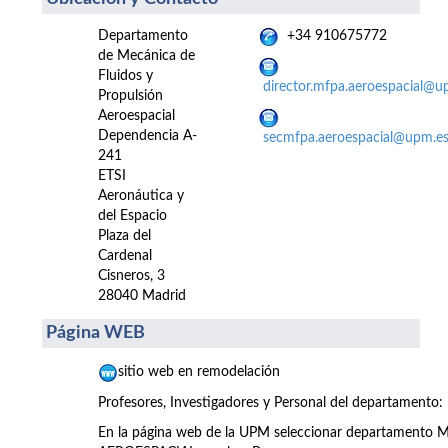
Departamento
+34 910675772
de Mecánica de
Fluidos y
director.mfpa.aeroespacial@u
Propulsión
Aeroespacial
Dependencia A-
secmfpa.aeroespacial@upm.e
241
ETSI
Aeronáutica y
del Espacio
Plaza del
Cardenal
Cisneros, 3
28040 Madrid
Página WEB
sitio web en remodelación
Profesores, Investigadores y Personal del departamento:
En la página web de la UPM seleccionar departamen