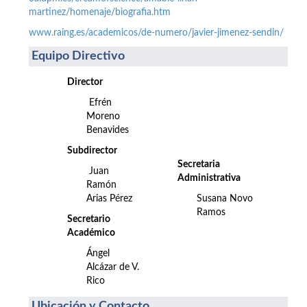
martinez/homenaje/biografia.htm
www.raing.es/academicos/de-numero/javier-jimenez-sendin/
Equipo Directivo
Director
Efrén
Moreno
Benavides
Subdirector
Secretaria
Juan
Administrativa
Ramón
Arias Pérez
Susana Novo
Ramos
Secretario
Académico
Ángel
Alcázar de V.
Rico
Ubicación y Contacto