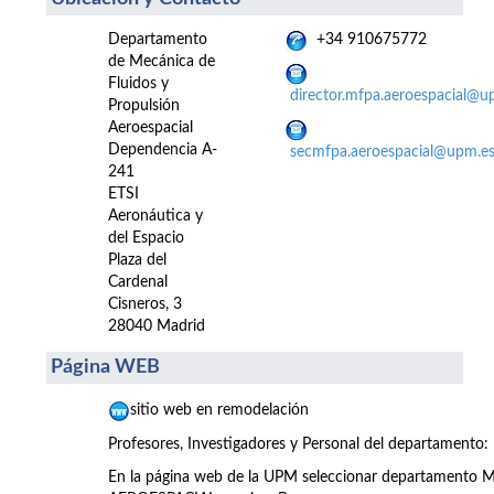
Departamento
+34 910675772
de Mecánica de
Fluidos y
director.mfpa.aeroespacial@u
Propulsión
Aeroespacial
Dependencia A-
secmfpa.aeroespacial@upm.e
241
ETSI
Aeronáutica y
del Espacio
Plaza del
Cardenal
Cisneros, 3
28040 Madrid
Página WEB
sitio web en remodelación
Profesores, Investigadores y Personal del departamento:
En la página web de la UPM seleccionar departamen