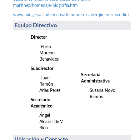
martinez/homenaje/biografia.htm
www.raing.es/academicos/de-numero/javier-jimenez-sendin/
Equipo Directivo
Director
Efrén
Moreno
Benavides
Subdirector
Secretaria
Juan
Administrativa
Ramón
Arias Pérez
Susana Novo
Ramos
Secretario
Académico
Ángel
Alcázar de V.
Rico
Ubicación y Contacto