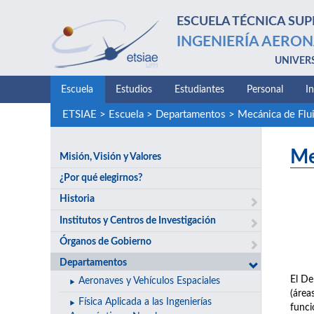
ESCUELA TÉCNICA SUP
INGENIERÍA AERON
UNIVER
Escuela
Estudios
Estudiantes
Personal
I
ETSIAE
>
Escuela
>
Departamentos
>
Mecánica de Flu
Me
Misión, Visión y Valores
¿Por qué elegirnos?
Historia
Institutos y Centros de Investigación
Órganos de Gobierno
Departamentos
El De
Aeronaves y Vehículos Espaciales
(áre
Física Aplicada a las Ingenierías
funci