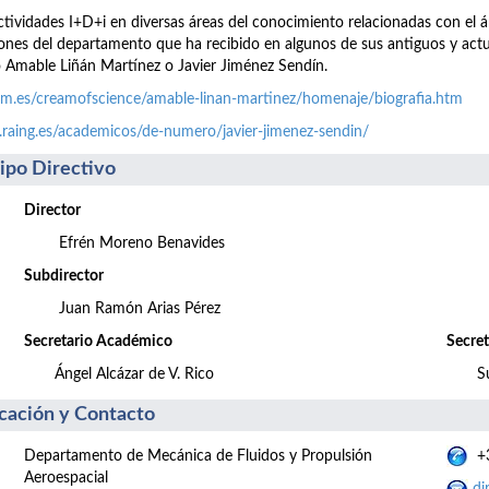
ctividades I+D+i en diversas áreas del conocimiento relacionadas con el 
ones del departamento que ha recibido en algunos de sus antiguos y actu
Amable Liñán Martínez o Javier Jiménez Sendín.
m.es/creamofscience/amable-linan-martinez/homenaje/biografia.htm
aing.es/academicos/de-numero/javier-jimenez-sendin/
ipo Directivo
Director
Efrén Moreno Benavides
Subdirector
Juan Ramón Arias Pérez
Secretario Académico
Secret
Ángel Alcázar de V. Rico
S
cación y Contacto
Departamento de Mecánica de Fluidos y Propulsión
+3
Aeroespacial