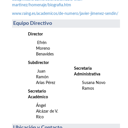
martinez/homenaje/biografia.htm
www.raing.es/academicos/de-numero/javier-jimenez-sendin/
Equipo Directivo
Director
Efrén
Moreno
Benavides
Subdirector
Secretaria
Juan
Administrativa
Ramón
Arias Pérez
Susana Novo
Ramos
Secretario
Académico
Ángel
Alcázar de V.
Rico
Ubicación y Contacto