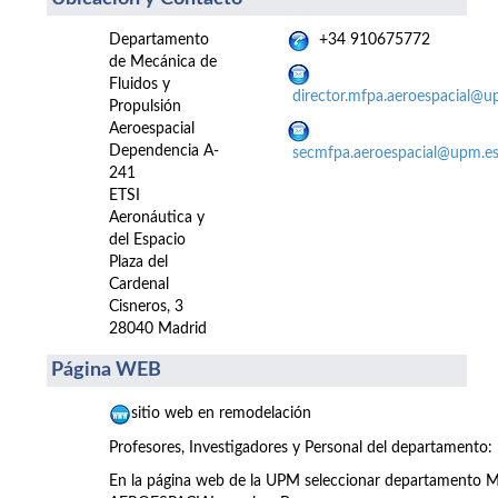
Departamento
+34 910675772
de Mecánica de
Fluidos y
director.mfpa.aeroespacial@u
Propulsión
Aeroespacial
Dependencia A-
secmfpa.aeroespacial@upm.e
241
ETSI
Aeronáutica y
del Espacio
Plaza del
Cardenal
Cisneros, 3
28040 Madrid
Página WEB
sitio web en remodelación
Profesores, Investigadores y Personal del departamento:
En la página web de la UPM seleccionar departamen