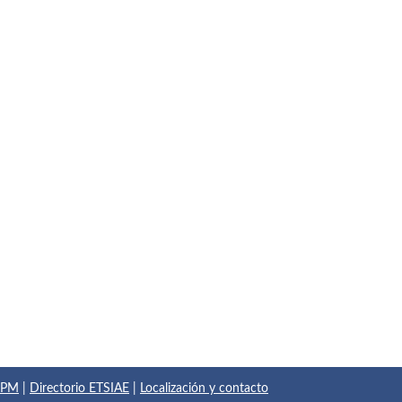
 UPM
|
Directorio ETSIAE
|
Localización y contacto