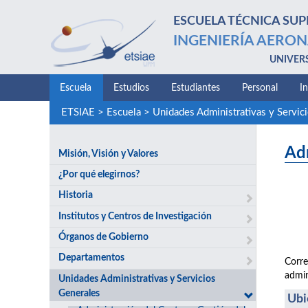
ESCUELA TÉCNICA SUP
INGENIERÍA AERON
UNIVER
Escuela
Estudios
Estudiantes
Personal
I
ETSIAE
>
Escuela
>
Unidades Administrativas y Servic
Adm
Misión, Visión y Valores
¿Por qué elegirnos?
Historia
Institutos y Centros de Investigación
Órganos de Gobierno
Departamentos
Corre
admin
Unidades Administrativas y Servicios
Generales
Ubi