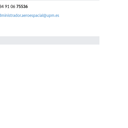
4 91 06
75536
dministrador.aeroespacial@upm.es