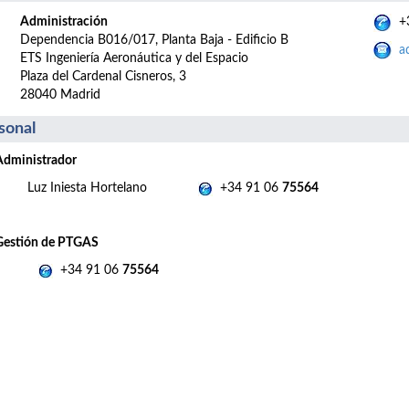
Administración
+3
Dependencia B016/017, Planta Baja - Edificio B
a
ETS Ingeniería Aeronáutica y del Espacio
Plaza del Cardenal Cisneros, 3
28040 Madrid
sonal
Administrador
Luz Iniesta Hortelano
+34 91 06
75564
Gestión de PTGAS
+34 91 06
75564