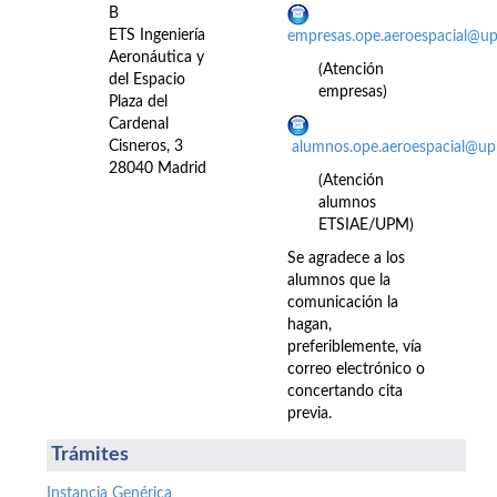
B
ETS Ingeniería
empresas.ope.aeroespacial@u
Aeronáutica y
(Atención
del Espacio
empresas)
Plaza del
Cardenal
Cisneros, 3
alumnos.ope.aeroespacial@up
28040 Madrid
(Atención
alumnos
ETSIAE/UPM)
Se agradece a los
alumnos que la
comunicación la
hagan,
preferiblemente, vía
correo electrónico o
concertando cita
previa.
Trámites
Instancia Genérica