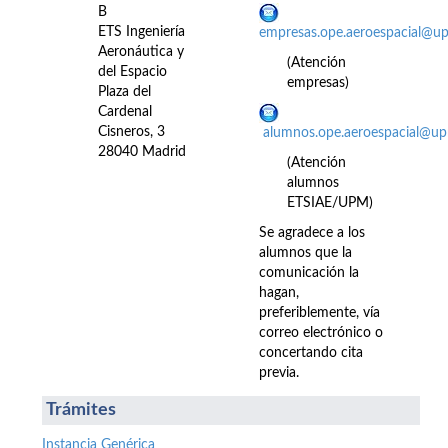
B
ETS Ingeniería
empresas.ope.aeroespacial@u
Aeronáutica y
(Atención
del Espacio
empresas)
Plaza del
Cardenal
Cisneros, 3
alumnos.ope.aeroespacial@up
28040 Madrid
(Atención
alumnos
ETSIAE/UPM)
Se agradece a los
alumnos que la
comunicación la
hagan,
preferiblemente, vía
correo electrónico o
concertando cita
previa.
Trámites
Instancia Genérica