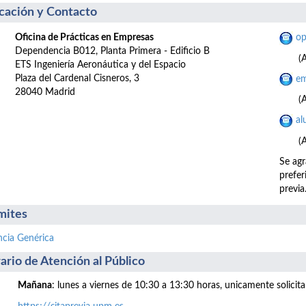
cación y Contacto
Oficina de Prácticas en Empresas
op
Dependencia B012, Planta Primera - Edificio B
(
ETS Ingeniería Aeronáutica y del Espacio
Plaza del Cardenal Cisneros, 3
em
28040 Madrid
(
al
(
Se agr
prefer
previa
mites
ncia Genérica
ario de Atención al Público
Mañana
: lunes a viernes de 10:30 a 13:30 horas, unicamente solicita