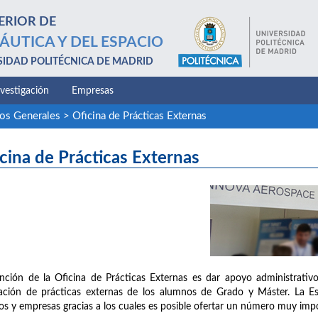
ERIOR DE
ÁUTICA Y DEL ESPACIO
SIDAD POLITÉCNICA DE MADRID
nvestigación
Empresas
ios Generales
>
Oficina de Prácticas Externas
cina de Prácticas Externas
nción de la Oficina de Prácticas Externas es dar apoyo administrativo
zación de prácticas externas de los alumnos de Grado y Máster. La 
os y empresas gracias a los cuales es posible ofertar un número muy impo