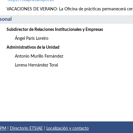
https://citaprevia.upm.es
VACACIONES DE VERANO: La Oficina de prácticas permanecerá cerrada
sonal
Subdirector de Relaciones Institucionales y Empresas
Ángel París Loreiro
Administrativos de la Unidad
Antonio Murillo Fernández
Lorena Hernández Toral
 UPM
|
Directorio ETSIAE
|
Localización y contacto