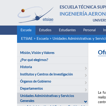
ESCUELA TÉCNICA SUP
INGENIERÍA AERON
UNIVER
Escuela
Estudios
Estudiantes
Personal
I
ETSIAE
>
Escuela
>
Unidades Administrativas y Servic
Ofi
Misión, Visión y Valores
¿Por qué elegirnos?
Historia
Institutos y Centros de Investigación
Órganos de Gobierno
Departamentos
La fu
Unidades Administrativas y Servicios
reali
Generales
centr