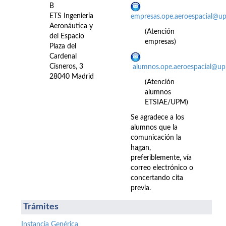
B
ETS Ingeniería
empresas.ope.aeroespacial@u
Aeronáutica y
(Atención
del Espacio
empresas)
Plaza del
Cardenal
Cisneros, 3
alumnos.ope.aeroespacial@up
28040 Madrid
(Atención
alumnos
ETSIAE/UPM)
Se agradece a los
alumnos que la
comunicación la
hagan,
preferiblemente, vía
correo electrónico o
concertando cita
previa.
Trámites
Instancia Genérica