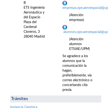
B
ETS Ingeniería
empresas.ope.aeroespacial@u
Aeronáutica y
(Atención
del Espacio
empresas)
Plaza del
Cardenal
Cisneros, 3
alumnos.ope.aeroespacial@up
28040 Madrid
(Atención
alumnos
ETSIAE/UPM)
Se agradece a los
alumnos que la
comunicación la
hagan,
preferiblemente, vía
correo electrónico o
concertando cita
previa.
Trámites
Instancia Genérica