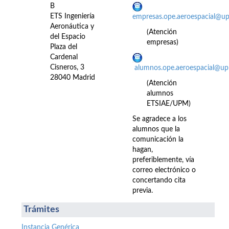
B
ETS Ingeniería
empresas.ope.aeroespacial@u
Aeronáutica y
(Atención
del Espacio
empresas)
Plaza del
Cardenal
Cisneros, 3
alumnos.ope.aeroespacial@up
28040 Madrid
(Atención
alumnos
ETSIAE/UPM)
Se agradece a los
alumnos que la
comunicación la
hagan,
preferiblemente, vía
correo electrónico o
concertando cita
previa.
Trámites
Instancia Genérica