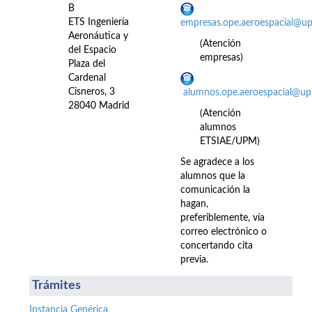
B
ETS Ingeniería
empresas.ope.aeroespacial@u
Aeronáutica y
(Atención
del Espacio
empresas)
Plaza del
Cardenal
Cisneros, 3
alumnos.ope.aeroespacial@up
28040 Madrid
(Atención
alumnos
ETSIAE/UPM)
Se agradece a los
alumnos que la
comunicación la
hagan,
preferiblemente, vía
correo electrónico o
concertando cita
previa.
Trámites
Instancia Genérica