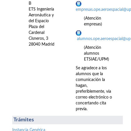
B
ETS Ingeniería
empresas.ope.aeroespacial@u
Aeronáutica y
(Atención
del Espacio
empresas)
Plaza del
Cardenal
Cisneros, 3
alumnos.ope.aeroespacial@up
28040 Madrid
(Atención
alumnos
ETSIAE/UPM)
Se agradece a los
alumnos que la
comunicación la
hagan,
preferiblemente, vía
correo electrónico o
concertando cita
previa.
Trámites
Instancia Genérica