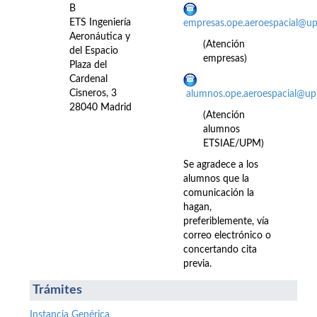
B
ETS Ingeniería
empresas.ope.aeroespacial@u
Aeronáutica y
(Atención
del Espacio
empresas)
Plaza del
Cardenal
Cisneros, 3
alumnos.ope.aeroespacial@up
28040 Madrid
(Atención
alumnos
ETSIAE/UPM)
Se agradece a los
alumnos que la
comunicación la
hagan,
preferiblemente, vía
correo electrónico o
concertando cita
previa.
Trámites
Instancia Genérica