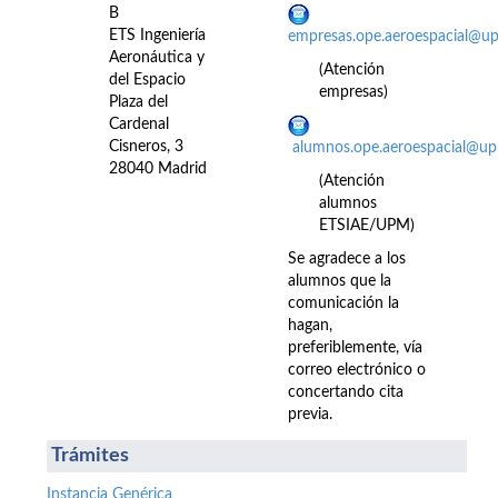
B
ETS Ingeniería
empresas.ope.aeroespacial@u
Aeronáutica y
(Atención
del Espacio
empresas)
Plaza del
Cardenal
Cisneros, 3
alumnos.ope.aeroespacial@up
28040 Madrid
(Atención
alumnos
ETSIAE/UPM)
Se agradece a los
alumnos que la
comunicación la
hagan,
preferiblemente, vía
correo electrónico o
concertando cita
previa.
Trámites
Instancia Genérica