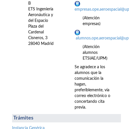
B
ETS Ingeniería
empresas.ope.aeroespacial@u
Aeronáutica y
(Atención
del Espacio
empresas)
Plaza del
Cardenal
Cisneros, 3
alumnos.ope.aeroespacial@up
28040 Madrid
(Atención
alumnos
ETSIAE/UPM)
Se agradece a los
alumnos que la
comunicación la
hagan,
preferiblemente, vía
correo electrónico o
concertando cita
previa.
Trámites
Instancia Genérica