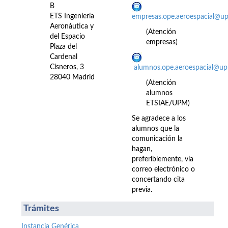
B
ETS Ingeniería
empresas.ope.aeroespacial@u
Aeronáutica y
(Atención
del Espacio
empresas)
Plaza del
Cardenal
Cisneros, 3
alumnos.ope.aeroespacial@up
28040 Madrid
(Atención
alumnos
ETSIAE/UPM)
Se agradece a los
alumnos que la
comunicación la
hagan,
preferiblemente, vía
correo electrónico o
concertando cita
previa.
Trámites
Instancia Genérica