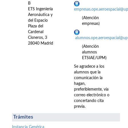
B
ETS Ingeniería
empresas.ope.aeroespacial@u
Aeronáutica y
(Atención
del Espacio
empresas)
Plaza del
Cardenal
Cisneros, 3
alumnos.ope.aeroespacial@up
28040 Madrid
(Atención
alumnos
ETSIAE/UPM)
Se agradece a los
alumnos que la
comunicación la
hagan,
preferiblemente, vía
correo electrónico o
concertando cita
previa.
Trámites
Instancia Genérica