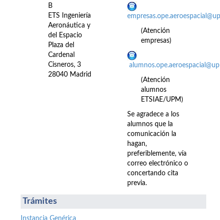
B
ETS Ingeniería
empresas.ope.aeroespacial@u
Aeronáutica y
(Atención
del Espacio
empresas)
Plaza del
Cardenal
Cisneros, 3
alumnos.ope.aeroespacial@up
28040 Madrid
(Atención
alumnos
ETSIAE/UPM)
Se agradece a los
alumnos que la
comunicación la
hagan,
preferiblemente, vía
correo electrónico o
concertando cita
previa.
Trámites
Instancia Genérica