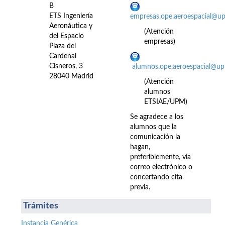
B
ETS Ingeniería
empresas.ope.aeroespacial@u
Aeronáutica y
(Atención
del Espacio
empresas)
Plaza del
Cardenal
Cisneros, 3
alumnos.ope.aeroespacial@up
28040 Madrid
(Atención
alumnos
ETSIAE/UPM)
Se agradece a los
alumnos que la
comunicación la
hagan,
preferiblemente, vía
correo electrónico o
concertando cita
previa.
Trámites
Instancia Genérica