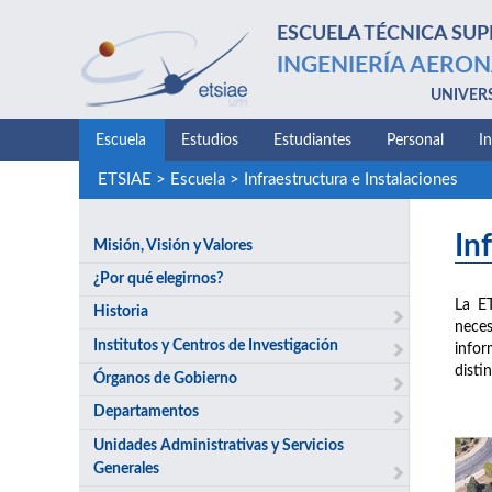
ESCUELA TÉCNICA SUP
INGENIERÍA AERON
UNIVER
Escuela
Estudios
Estudiantes
Personal
I
ETSIAE
>
Escuela
>
Infraestructura e Instalaciones
In
Misión, Visión y Valores
¿Por qué elegirnos?
La E
Historia
neces
Institutos y Centros de Investigación
infor
disti
Órganos de Gobierno
Departamentos
Unidades Administrativas y Servicios
Generales