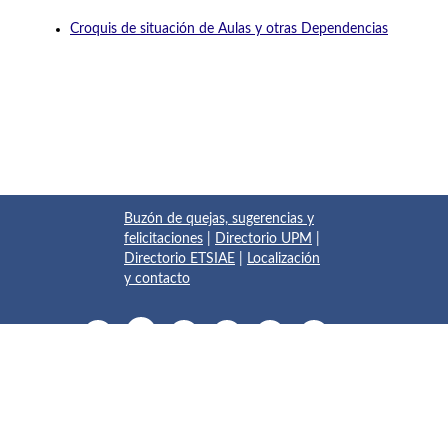
Croquis de situación de Aulas y otras Dependencias
Buzón de quejas, sugerencias y
felicitaciones
|
Directorio UPM
|
Directorio ETSIAE
|
Localización
y contacto
© 2017 Escuela Técnica Superior de Ingeniería Aeronáutica y
del Espacio
Pza. del Cardenal Cisneros, 3
✆ 910675534 - 910675572
info.aeroespacial@upm.es