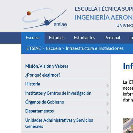
ESCUELA TÉCNICA SUP
INGENIERÍA AERON
UNIVER
Escuela
Estudios
Estudiantes
Personal
I
ETSIAE
>
Escuela
>
Infraestructura e Instalaciones
In
Misión, Visión y Valores
¿Por qué elegirnos?
La E
Historia
neces
Institutos y Centros de Investigación
infor
disti
Órganos de Gobierno
Departamentos
Unidades Administrativas y Servicios
Generales