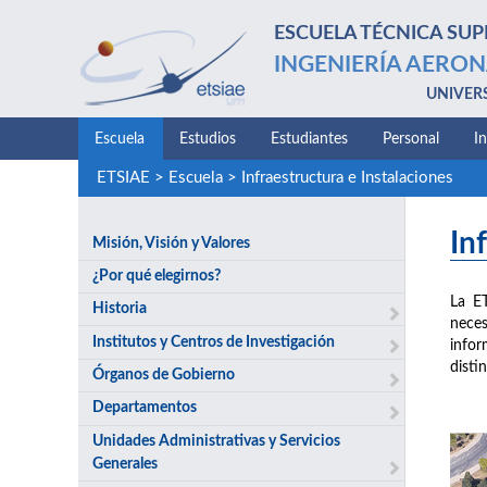
ESCUELA TÉCNICA SUP
INGENIERÍA AERON
UNIVER
Escuela
Estudios
Estudiantes
Personal
I
ETSIAE
>
Escuela
>
Infraestructura e Instalaciones
In
Misión, Visión y Valores
¿Por qué elegirnos?
La E
Historia
neces
Institutos y Centros de Investigación
infor
disti
Órganos de Gobierno
Departamentos
Unidades Administrativas y Servicios
Generales