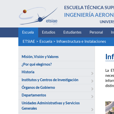
ESCUELA TÉCNICA SUP
INGENIERÍA AERON
UNIVER
Escuela
Estudios
Estudiantes
Personal
I
ETSIAE
>
Escuela
>
Infraestructura e Instalaciones
In
Misión, Visión y Valores
¿Por qué elegirnos?
La E
Historia
neces
Institutos y Centros de Investigación
infor
disti
Órganos de Gobierno
Departamentos
Unidades Administrativas y Servicios
Generales