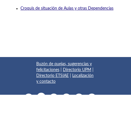
Croquis de situación de Aulas y otras Dependencias
Buzón de quejas, sugerencias y
felicitaciones
|
Directorio UPM
|
Directorio ETSIAE
|
Localización
y contacto
© 2017 Escuela Técnica Superior de Ingeniería Aeronáutica y
del Espacio
Pza. del Cardenal Cisneros, 3
✆ 910675534 - 910675572
info.aeroespacial@upm.es