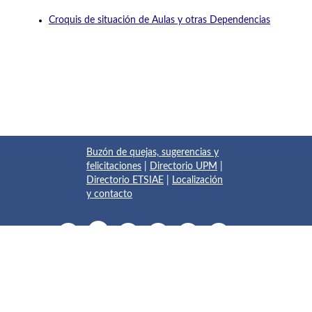
Croquis de situación de Aulas y otras Dependencias
Buzón de quejas, sugerencias y
felicitaciones
|
Directorio UPM
|
Directorio ETSIAE
|
Localización
y contacto
© 2017 Escuela Técnica Superior de Ingeniería Aeronáutica y
del Espacio
Pza. del Cardenal Cisneros, 3
✆ 910675534 - 910675572
info.aeroespacial@upm.es