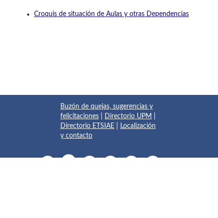
Croquis de situación de Aulas y otras Dependencias
Buzón de quejas, sugerencias y
felicitaciones
|
Directorio UPM
|
Directorio ETSIAE
|
Localización
y contacto
© 2017 Escuela Técnica Superior de Ingeniería Aeronáutica y
del Espacio
Pza. del Cardenal Cisneros, 3
✆ 910675534 - 910675572
info.aeroespacial@upm.es