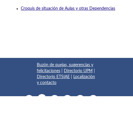
Croquis de situación de Aulas y otras Dependencias
Buzón de quejas, sugerencias y
felicitaciones
|
Directorio UPM
|
Directorio ETSIAE
|
Localización
y contacto
© 2017 Escuela Técnica Superior de Ingeniería Aeronáutica y
del Espacio
Pza. del Cardenal Cisneros, 3
✆ 910675534 - 910675572
info.aeroespacial@upm.es