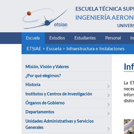
ESCUELA TÉCNICA SUP
INGENIERÍA AERON
UNIVER
Escuela
Estudios
Estudiantes
Personal
I
ETSIAE
>
Escuela
>
Infraestructura e Instalaciones
In
Misión, Visión y Valores
¿Por qué elegirnos?
La E
Historia
neces
Institutos y Centros de Investigación
infor
disti
Órganos de Gobierno
Departamentos
Unidades Administrativas y Servicios
Generales