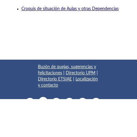
Croquis de situación de Aulas y otras Dependencias
Buzón de quejas, sugerencias y
felicitaciones
|
Directorio UPM
|
Directorio ETSIAE
|
Localización
y contacto
© 2017 Escuela Técnica Superior de Ingeniería Aeronáutica y
del Espacio
Pza. del Cardenal Cisneros, 3
✆ 910675534 - 910675572
info.aeroespacial@upm.es