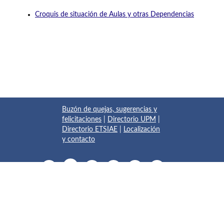
Croquis de situación de Aulas y otras Dependencias
Buzón de quejas, sugerencias y
felicitaciones
|
Directorio UPM
|
Directorio ETSIAE
|
Localización
y contacto
© 2017 Escuela Técnica Superior de Ingeniería Aeronáutica y
del Espacio
Pza. del Cardenal Cisneros, 3
✆ 910675534 - 910675572
info.aeroespacial@upm.es