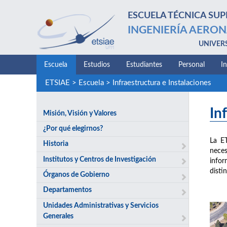
ESCUELA TÉCNICA SUP
INGENIERÍA AERON
UNIVER
Escuela
Estudios
Estudiantes
Personal
I
ETSIAE
>
Escuela
>
Infraestructura e Instalaciones
In
Misión, Visión y Valores
¿Por qué elegirnos?
La E
Historia
neces
Institutos y Centros de Investigación
infor
disti
Órganos de Gobierno
Departamentos
Unidades Administrativas y Servicios
Generales