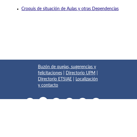
Croquis de situación de Aulas y otras Dependencias
Buzón de quejas, sugerencias y
felicitaciones
|
Directorio UPM
|
Directorio ETSIAE
|
Localización
y contacto
© 2017 Escuela Técnica Superior de Ingeniería Aeronáutica y
del Espacio
Pza. del Cardenal Cisneros, 3
✆ 910675534 - 910675572
info.aeroespacial@upm.es