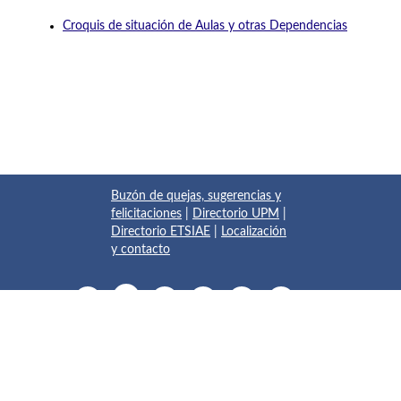
Croquis de situación de Aulas y otras Dependencias
Buzón de quejas, sugerencias y
felicitaciones
|
Directorio UPM
|
Directorio ETSIAE
|
Localización
y contacto
© 2017 Escuela Técnica Superior de Ingeniería Aeronáutica y
del Espacio
Pza. del Cardenal Cisneros, 3
✆ 910675534 - 910675572
info.aeroespacial@upm.es