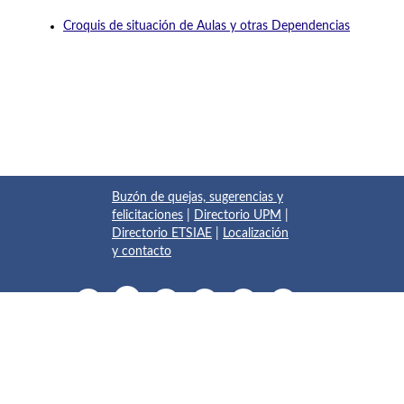
Croquis de situación de Aulas y otras Dependencias
Buzón de quejas, sugerencias y
felicitaciones
|
Directorio UPM
|
Directorio ETSIAE
|
Localización
y contacto
© 2017 Escuela Técnica Superior de Ingeniería Aeronáutica y
del Espacio
Pza. del Cardenal Cisneros, 3
✆ 910675534 - 910675572
info.aeroespacial@upm.es