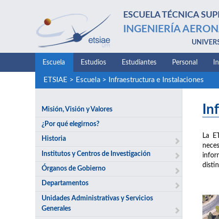
ESCUELA TÉCNICA SUP
INGENIERÍA AERON
UNIVER
Escuela
Estudios
Estudiantes
Personal
I
ETSIAE
>
Escuela
>
Infraestructura e Instalaciones
In
Misión, Visión y Valores
¿Por qué elegirnos?
La E
Historia
neces
Institutos y Centros de Investigación
infor
disti
Órganos de Gobierno
Departamentos
Unidades Administrativas y Servicios
Generales