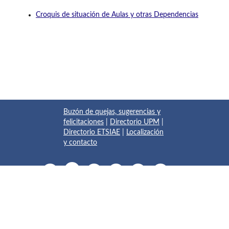
Croquis de situación de Aulas y otras Dependencias
Buzón de quejas, sugerencias y
felicitaciones
|
Directorio UPM
|
Directorio ETSIAE
|
Localización
y contacto
© 2017 Escuela Técnica Superior de Ingeniería Aeronáutica y
del Espacio
Pza. del Cardenal Cisneros, 3
✆ 910675534 - 910675572
info.aeroespacial@upm.es