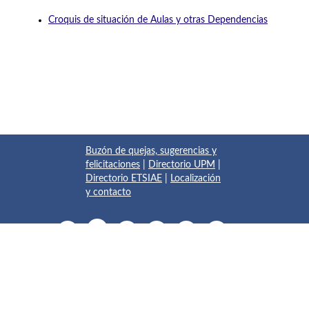
Croquis de situación de Aulas y otras Dependencias
Buzón de quejas, sugerencias y
felicitaciones
|
Directorio UPM
|
Directorio ETSIAE
|
Localización
y contacto
© 2017 Escuela Técnica Superior de Ingeniería Aeronáutica y
del Espacio
Pza. del Cardenal Cisneros, 3
✆ 910675534 - 910675572
info.aeroespacial@upm.es